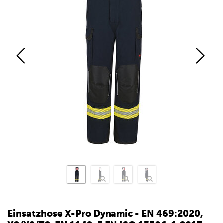
Einsatzhose X-Pro Dynamic - EN 469:2020,