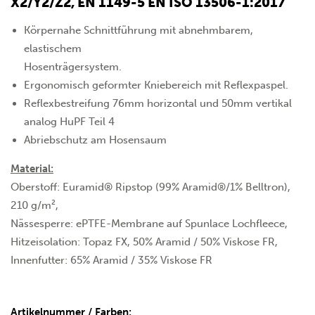
X2/Y2/Z2, EN 1149-5 EN ISO 13506-1:2017
Körpernahe Schnittführung mit abnehmbarem,
elastischem
Hosenträgersystem.
Ergonomisch geformter Kniebereich mit Reflexpaspel.
Reflexbestreifung 76mm horizontal und 50mm vertikal
analog HuPF Teil 4
Abriebschutz am Hosensaum
Material:
Oberstoff: Euramid® Ripstop (99% Aramid®/1% Belltron),
210 g/m²,
Nässesperre: ePTFE-Membrane auf Spunlace Lochfleece,
Hitzeisolation: Topaz FX, 50% Aramid / 50% Viskose FR,
Innenfutter: 65% Aramid / 35% Viskose FR
Artikelnummer / Farben: